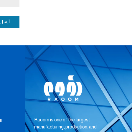
أرسل
م
Raoom is one of the largest
ا
manufacturing, production, and