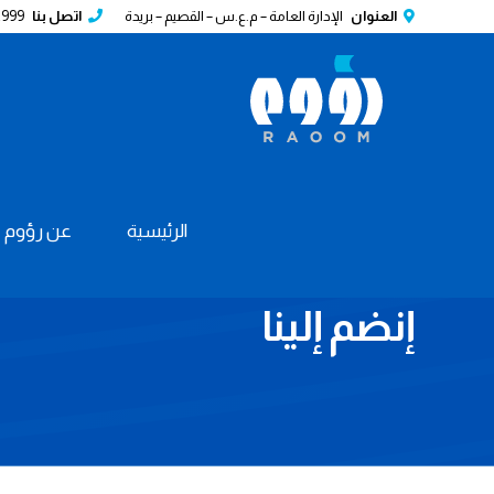
العنوان
الإدارة العامة – م.ع.س – القصيم – بريدة
اتصل بنا
2999
الرئيسية
عن رؤوم
إنضم إلينا