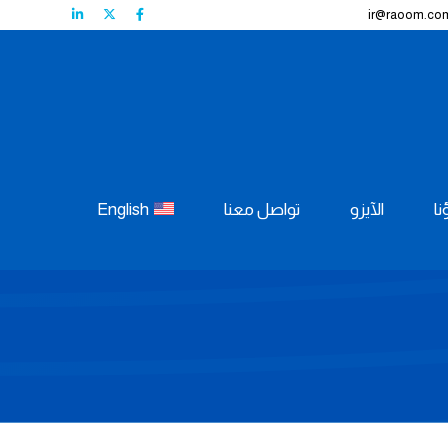
ir@raoom.co
ا
الآيزو
تواصل معنا
English