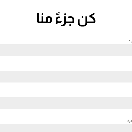
كن جزءً منا
ل
*
عية